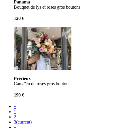
Panama
Bouquet de lys et roses gros boutons
120 €
Précieux
Camaïeu de roses gros boutons
190 €
«
1
2
3
(current)
»